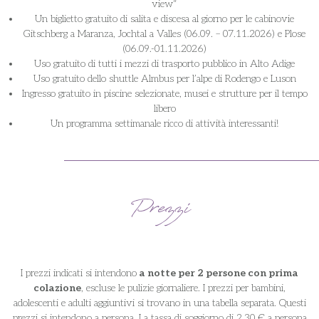
view“
Un biglietto gratuito di salita e discesa al giorno per le cabinovie
Gitschberg a Maranza, Jochtal a Valles (06.09. – 07.11.2026) e Plose
(06.09.-01.11.2026)
Uso gratuito di tutti i mezzi di trasporto pubblico in Alto Adige
Uso gratuito dello shuttle Almbus per l’alpe di Rodengo e Luson
Ingresso gratuito in piscine selezionate, musei e strutture per il tempo
libero
Un programma settimanale ricco di attività interessanti!
Prezzi
I prezzi indicati si intendono
a notte per 2 persone con prima
colazione
, escluse le pulizie giornaliere. I prezzi per bambini,
adolescenti e adulti aggiuntivi si trovano in una tabella separata. Questi
prezzi si intendono a persona. La tassa di soggiorno di 2,30 € a persona