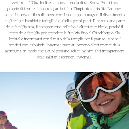
divertirsi al 100%. Inoltre, la nuova scuola di sci Snow Pro si trova
proprio di fronte al nostro aparthotel sull'impianto di risalita Brunner,
come il nuovo asilo sulla neve con il suo tappeto magico. Il divertimento
sugli sci per bambini e famiglie è quindi a pochi passi. E se solo una parte
della famiglia scia, il comprensorio sciistico è altrettanto ideale, perché il
resto della famiglia può prendere la funivia fino al Gitschberg o alla
Jochtal e incontrarsi con il resto della famiglia per il pranzo. Anche i
sentieri escursionistici invernali tracciati partono direttamente dalla
montagna, in modo che alcuni possano sciare, mentre altri intraprendere
delle salutari escursioni invernali.