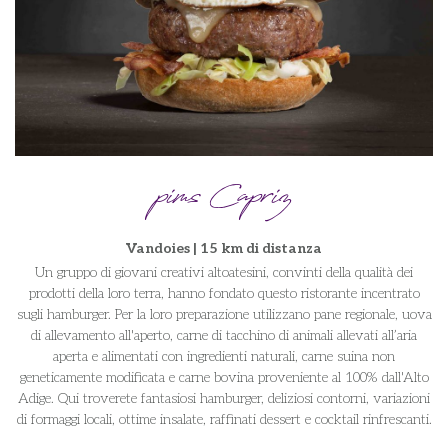
pims Capriz
Vandoies | 15 km di distanza
Un gruppo di giovani creativi altoatesini, convinti della qualità dei
prodotti della loro terra, hanno fondato questo ristorante incentrato
sugli hamburger. Per la loro preparazione utilizzano pane regionale, uova
di allevamento all'aperto, carne di tacchino di animali allevati all’aria
aperta e alimentati con ingredienti naturali, carne suina non
geneticamente modificata e carne bovina proveniente al 100% dall'Alto
Adige. Qui troverete fantasiosi hamburger, deliziosi contorni, variazioni
di formaggi locali, ottime insalate, raffinati dessert e cocktail rinfrescanti.