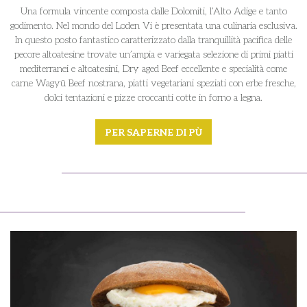
Una formula vincente composta dalle Dolomiti, l’Alto Adige e tanto
godimento. Nel mondo del Loden Vi è presentata una culinaria esclusiva.
In questo posto fantastico caratterizzato dalla tranquillità pacifica delle
pecore altoatesine trovate un’ampia e variegata selezione di primi piatti
mediterranei e altoatesini, Dry aged Beef eccellente e specialità come
carne Wagyū Beef nostrana, piatti vegetariani speziati con erbe fresche,
dolci tentazioni e pizze croccanti cotte in forno a legna.
PER SAPERNE DI PÙ