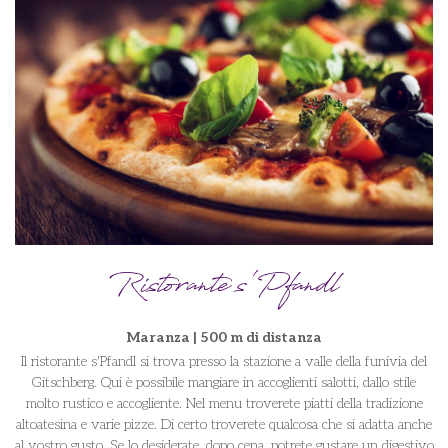
Ristorante s'Pfandl
Maranza | 500 m di distanza
Il ristorante s'Pfandl si trova presso la stazione a valle della funivia del
Gitschberg. Qui è possibile mangiare in accoglienti salotti, dallo stile
molto rustico e accogliente. Nel menu troverete piatti della tradizione
altoatesina e varie pizze. Di certo troverete qualcosa che si adatta anche
al vostro gusto. Se lo desiderate, dopo cena, potrete gustare un digestivo