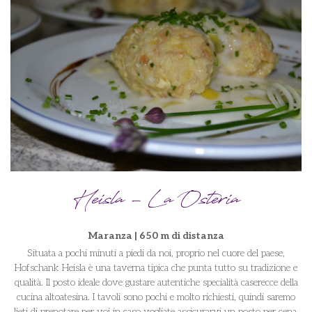
Heisla - La Osteria
Maranza | 650 m di distanza
Situata a pochi minuti a piedi da noi, proprio nel cuore del paese,
Hofschank Heisla è una taverna tipica che punta tutto su tradizione e
qualità. Il posto ideale dove gustare autentiche specialità caserecce della
cucina altoatesina. I tavoli sono pochi e molto richiesti, quindi saremo
lieti di prenotare per voi in caso vogliate assicurarvi un posto per cena.