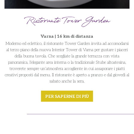
Ristorante Tower Garden
Varna | 16 km di distanza
Moderno ed eclettico, il ristorante Tower Garden invita ad accomodarsi
al terzo piano della nuova Interior Tower di Varna per gustare i piaceri
della buona tavola. Che scegliate la grande terrazza con vista
panoramica, l’elegante area interna o la tradizionale Stube altoatesina,
troverete sempre un’atmosfera accogliente in cui assaporare i piatti
creativi proposti dal menu. Il ristorante è aperto a pranzo e dal giovedì al
sabato anche la sera.
PER SAPERNE DI PIÙ