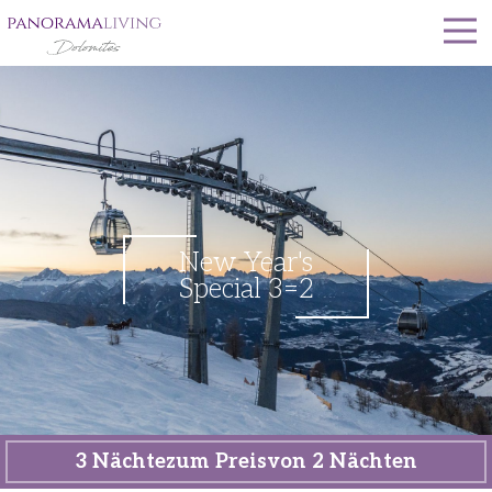
New Year's
Special 3=2
3 Nächte
zum Preis
von 2 Nächten