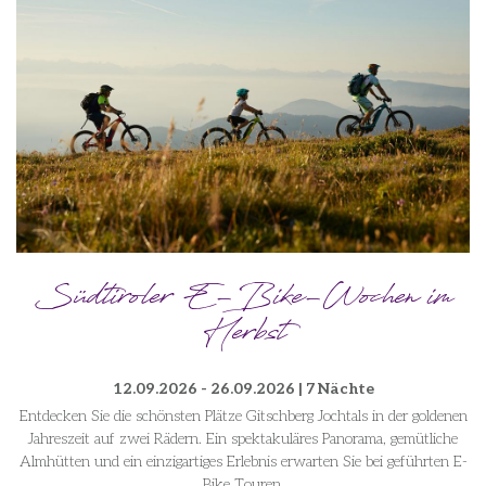
Südtiroler E-Bike-Wochen im
Herbst
12.09.2026 - 26.09.2026 | 7 Nächte
Entdecken Sie die schönsten Plätze Gitschberg Jochtals in der goldenen
Jahreszeit auf zwei Rädern. Ein spektakuläres Panorama, gemütliche
Almhütten und ein einzigartiges Erlebnis erwarten Sie bei geführten E-
Bike Touren.