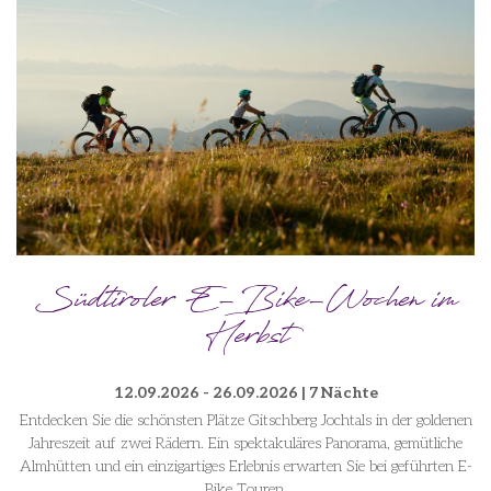
Südtiroler E-Bike-Wochen im
Herbst
12.09.2026 - 26.09.2026 | 7 Nächte
Entdecken Sie die schönsten Plätze Gitschberg Jochtals in der goldenen
Jahreszeit auf zwei Rädern. Ein spektakuläres Panorama, gemütliche
Almhütten und ein einzigartiges Erlebnis erwarten Sie bei geführten E-
Bike Touren.